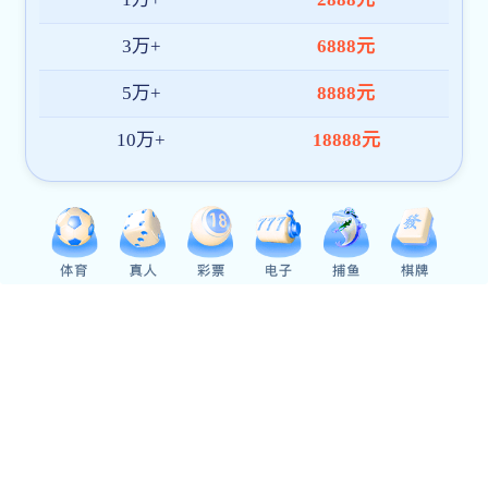
2026世界杯阿根廷队对阿尔及利亚边路突
2026年世界杯的烽火尚未点燃，但一场足以载入史
册的潜在对决，已让全...
2026-07-13