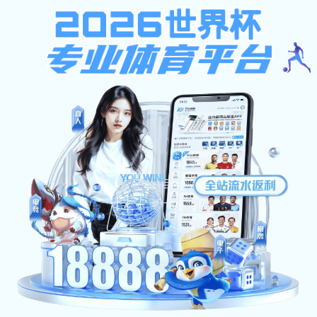
平台
⚡ 实时比分 | 深度数据 | 专业资讯
🔥 今日焦点：皇马 vs 
🎟️ 注册观赛
🏟️ betvictor伟德
☰
SPORTS
前国脚/解说员入驻专栏。
betvictor伟德App
装一次，用十年
我们深耕 BV韦德（中国）官方网站 赛事服务多
年，积累了丰富的行业经验与成功案例。
你的隐
私，
BV韦