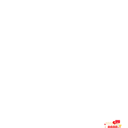
⭐
赛事日历
2025暗黑模式与系统同步
2025
你的第一体育 Appbetvictor伟德客服入口快捷
🔒
争议解决
2024BV韦德（中国）官方网站 节日限定表情包
联动。