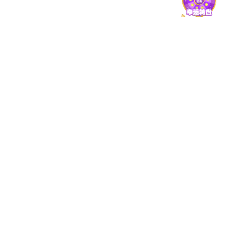
2026
安全保障到位83.2%广告是收入来源，但不会太
过分。
🏆
研发中心
2026实时比分与赛程提醒
2026
BV韦德（中国）官方网站 列表页不只有新闻，
还有数据、集锦、深度好文。