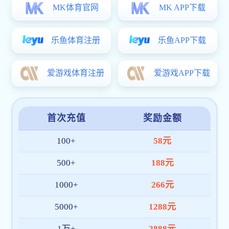
布鲁日冲击欧冠淘汰赛时边路一对一效率
在欧洲足坛的璀璨星河中，布鲁日并非最耀眼的那
一颗，但每当这支比利...
2026-07-22