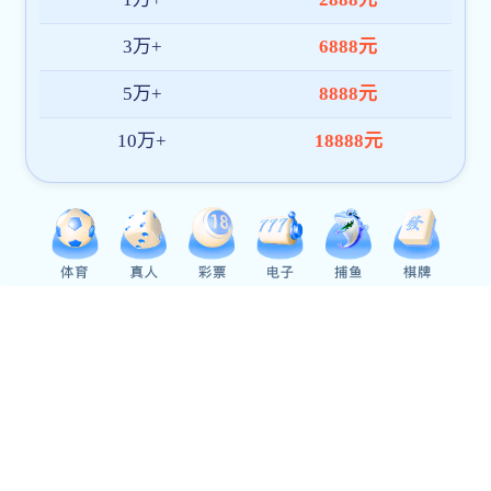
世界杯辛格对阵伊朗中场拦截后的转移能
在足球世界，世界杯的舞台上，每一次触球都可能
成为历史的注脚。当克...
2026-07-22