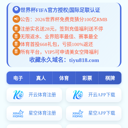
BV韦德（中国）官方网站 AI 预测准...
库杜斯面对巴拿马防线远射选择是否
1
厄瓜多尔恩纳瓦伦西亚迎战科特迪瓦
2
海多斯2026世界杯定位球脚法分析
3
法甲支点中锋比赛价值：与边锋的距离
4
2026世界杯哥伦比亚对葡萄牙中场控
5
澳大利亚队2026世界杯第三名晋级机
6
帕福斯碰上哥本哈根的欧冠较量防守
7
2026世界杯巴拿马对英格兰队角球倾
8
服务可用性 99.95%。
联赛屏蔽推送